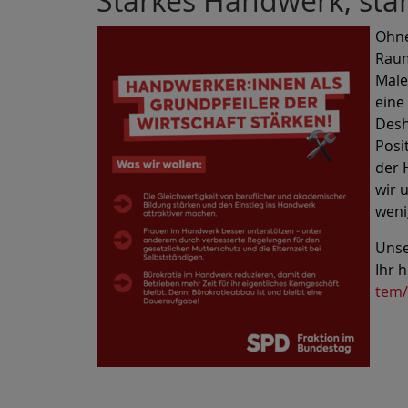
Starkes Handwerk, star
Ohne
Raum
Male
eine
Desh
Posi
der 
wir 
weni
Unse
Ihr h
tem/