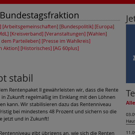
Bundestagsfraktion
Je
]
[Arbeitsgemeinschaften]
[Bundespolitik]
[Europa]
MdL]
[Kreisverband]
[Veranstaltungen]
[Wahlen]
 dem Parteileben]
[Presse im Wahlkreis]
n Aktion]
[Historisches]
[AG 60plus]
t stabil
dem Rentenpaket II gewährleisten wir, dass die Rente
T
 in Zukunft regelmäßig im Einklang mit den Löhnen
All
gen kann. Wir stabilisieren dazu das Rentenniveau
fristig bei mindestens 48 Prozent und sichern so die
03.0
e jetzt und in Zukunft!
Haus
11.0
Rentenniveau gibt übrigens an, wie sich die Renten