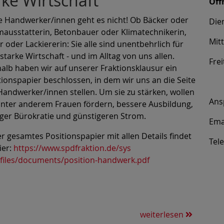
ke Wirtschaft
Öff
 Handwerker/innen geht es nicht! Ob Bäcker oder
Die
ausstatterin, Betonbauer oder Klimatechnikerin,
Mit
r oder Lackiererin: Sie alle sind unentbehrlich für
 starke Wirtschaft - und im Alltag von uns allen.
Fre
alb haben wir auf unserer Fraktionsklausur ein
tionspapier beschlossen, in dem wir uns an die Seite
Handwerker/innen stellen. Um sie zu stärken, wollen
Ans
unter anderem Frauen fördern, bessere Ausbildung,
ger Bürokratie und günstigeren Strom.
Ema
r gesamtes Positionspapier mit allen Details findet
Tel
ier:
https://www.spdfraktion.de/sys
files/documents/position-
handwerk.pdf
weiterlesen