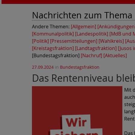
Nachrichten zum Thema
Andere Themen:
[Allgemein]
[Ankündigungen
[Kommunalpolitik]
[Landespolitik]
[MdB und 
[Politik]
[Pressemitteilungen]
[Wahlkreis]
[Aus
[Kreistagsfraktion]
[Landtagsfraktion]
[Jusos i
[Bundestagsfraktion]
[Nachruf]
[Aktuelles]
27.09.2024
in
Bundestagsfraktion
Das Rentenniveau bleib
Mit 
auch
stei
lang
Rent
Das 