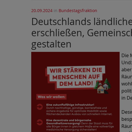
20.09.2024
in
Bundestagsfraktion
Deutschlands ländlich
erschließen, Gemeinsch
gestalten
Die 
Und:
aber
Räum
wohl
poli
in D
Desw
besp
Räum