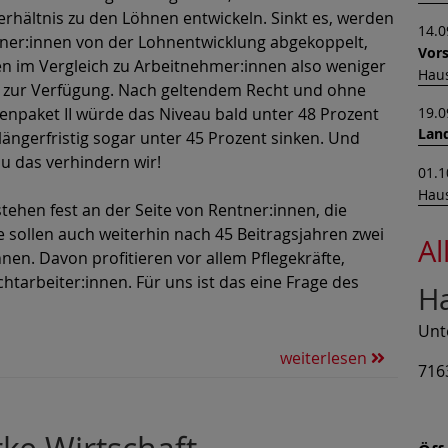
erhältnis zu den Löhnen entwickeln. Sinkt es, werden
14.0
ner:innen von der Lohnentwicklung abgekoppelt,
Vors
n im Vergleich zu Arbeitnehmer:innen also weniger
Haus
 zur Verfügung. Nach geltendem Recht und ohne
19.0
enpaket II würde das Niveau bald unter 48 Prozent
Lan
längerfristig sogar unter 45 Prozent sinken. Und
u das verhindern wir!
01.1
Haus
stehen fest an der Seite von Rentner:innen, die
e sollen auch weiterhin nach 45 Beitragsjahren zwei
Al
nen. Davon profitieren vor allem Pflegekräfte,
tarbeiter:innen. Für uns ist das eine Frage des
H
Unt
weiterlesen
716