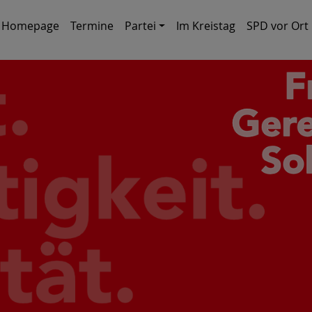
Homepage
Termine
Partei
Im Kreistag
SPD vor Ort